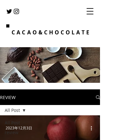
CACAO&CHOCOLATE
REVIEW
All Post
All Post
2023年12月3日
review