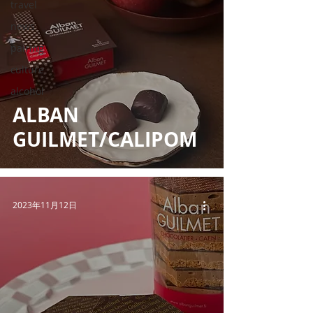
travel
news
pairing
culture
alcohol
ALBAN
GUILMET/CALIPOM
2023年11月12日