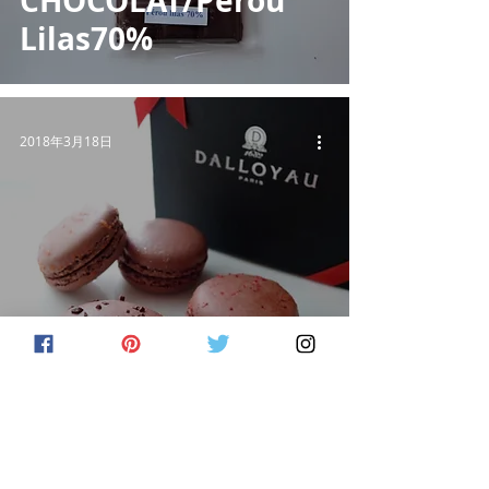
CHOCOLAT/Perou
Lilas70%
2018年3月18日
DALLOYAU/Macarro
n Cacao