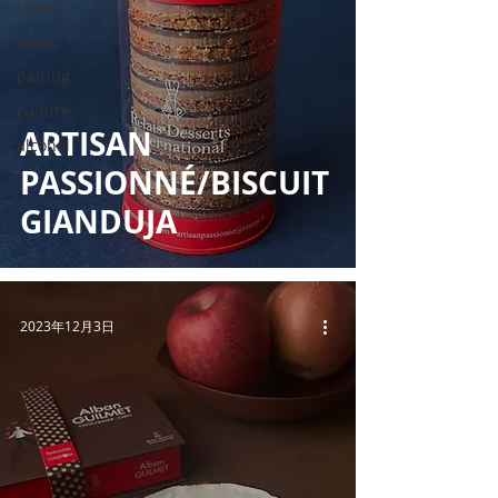
travel
news
pairing
culture
ARTISAN
alcohol
PASSIONNÉ/BISCUIT
GIANDUJA
2023年12月3日