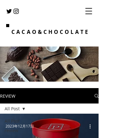
CACAO&CHOCOLATE
REVIEW
All Post
All Post
2023年12月17日
review