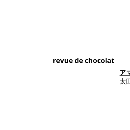
revue de chocolat
ア
太