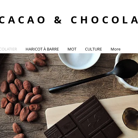
CACAO & CHOCOL
COLATIER
HARICOT À BARRE
MOT
CULTURE
More