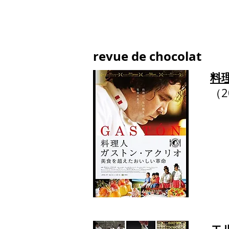
revue de chocolat
料
​（
エ