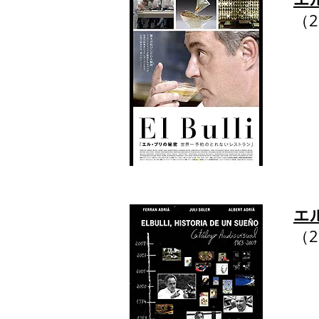
​（
エ
​（