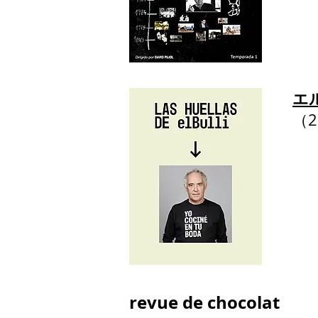
エ
​（
revue de chocolat