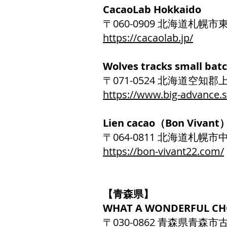
CacaoLab Hokkaido
〒060-0909 北海道
https://cacaolab.jp/
Wolves tracks small bat
〒071-0524 北海道空知
https://www.big-advance.s
Lien cacao（Bon Vivant
〒064-0811 北海道
https://bon-vivant22.com/
【青森県】
WHAT A WONDERFUL CH
〒030-0862 青森県青