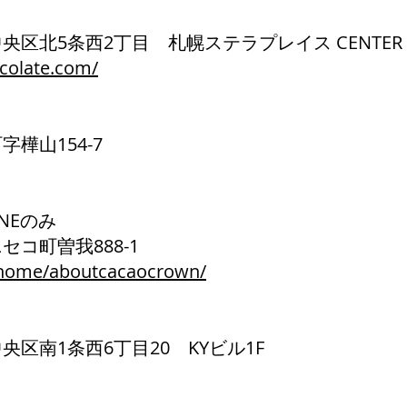
市中央区北5条西2丁目 札幌ステラプレイス CENTER 
colate.com/
町字樺山154-7
INEのみ
田郡ニセコ町曽我888-1
/home/aboutcacaocrown/
幌市中央区南1条西6丁目20 KYビル1F