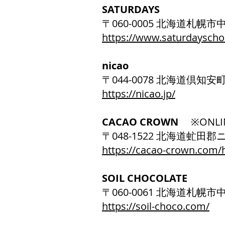
SATURDAYS
〒060-0005 北海道札幌
https://www.saturdayscho
nicao
〒044-0078 北海道倶知安
https://nicao.jp/
CACAO CROWN
※ONL
〒048-1522 北海道虻
https://cacao-crown.com
SOIL CHOCOLATE
〒060-0061 北海道札
https://soil-choco.com/