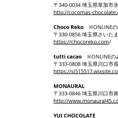
〒340-0034 埼玉県草加市
http://cocomas-chocolate
Choco Reko
※ONLIN
〒330-0856 埼玉県さいた
https://chocoreko.com
/
tutti cacao
※ONLINEの
〒333-0808 埼玉県川口市
https://si515517.wixsite.co
MONAURAL
〒333-0846 埼玉県川口市南
http://www.monaural45.c
YUI CHOCOLATE