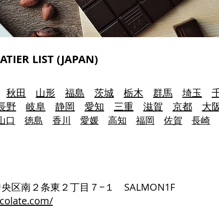
TIER LIST (JAPAN)
秋田
山形
福島
茨城
栃木
群馬
埼玉
長野
岐阜
静岡
愛知
三重
滋賀
京都
大
山口
徳島
香川
愛媛
高知
福岡
佐賀
長崎
市中央区南２条東２丁目７−１ SALMON1F
colate.com/