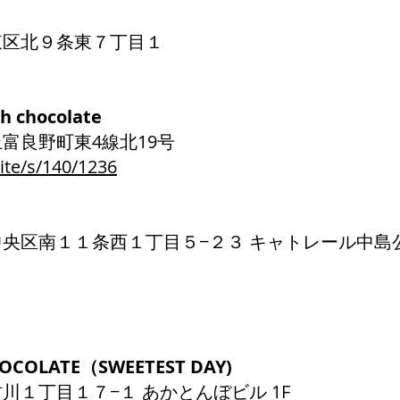
札幌市東区北９条東７丁目１
ch chocolate
郡上富良野町東4線北19号
ite/s/140/1236
）
札幌市中央区南１１条西１丁目５−２３ キャトレ
OCOLATE（SWEETEST DAY)
森市古川１丁目１７−１ あかとんぼビル 1F