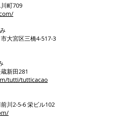
氷川町709
.com/
Eのみ
ま市大宮区三橋4-517-3
み
長蔵新田281
m/tutti/tutticacao
前川2-5-6 栄ビル102
om/