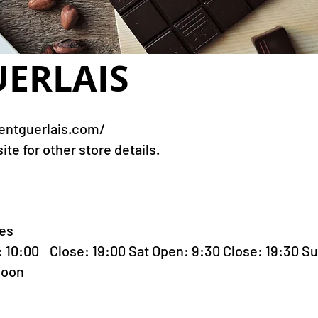
UERLAIS
entguerlais.com/
te for other store details.
tes
 10:00
Close: 19:00 Sat Open: 9:30 Close: 19:30 S
noon