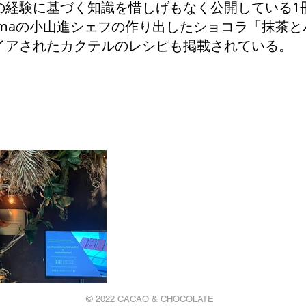
の経験に基づく知識を惜しげもなく公開している1
oyamaの小山進シェフの作り出したショコラ「抹茶
イアされたカクテルのレシピも掲載されている。
© 2022 CACAO & CHOCOLATE