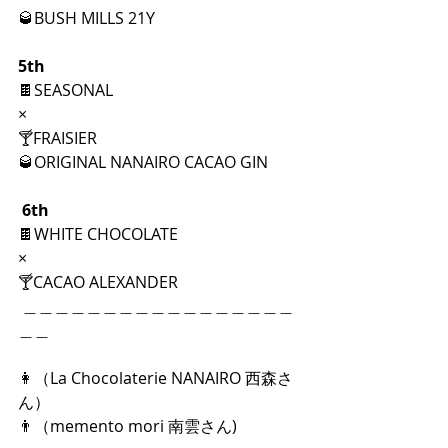
🥃BUSH MILLS 21Y
5th
🍫SEASONAL
×
🍸FRAISIER
🥃ORIGINAL NANAIRO CACAO GIN
 6th
🍫WHITE CHOCOLATE
×
🍸CACAO ALEXANDER
 ＿＿＿＿＿＿＿＿＿＿＿＿＿＿＿＿＿
＿＿
👩（La Chocolaterie NANAIRO 西森さ
ん）
👨（memento mori 南雲さん)