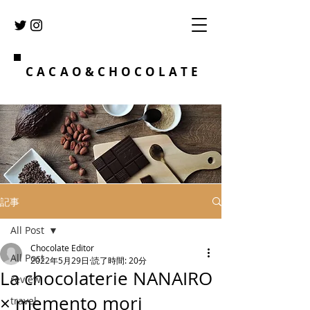
CACAO&CHOCOLATE
記事
All Post
Chocolate Editor
All Post
2022年5月29日
読了時間: 20分
La chocolaterie NANAIRO
review
× memento mori
travel