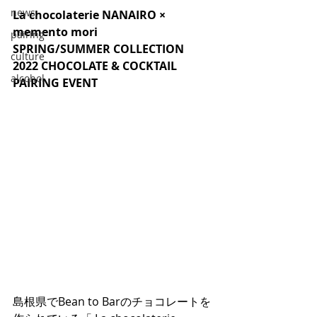
news
La chocolaterie NANAIRO × 
memento mori
pairing
SPRING/SUMMER COLLECTION 
culture
2022 CHOCOLATE & COCKTAIL 
alcohol
PAIRING EVENT
島根県でBean to Barのチョコレートを