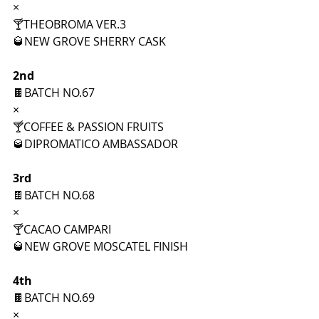
×
🍸THEOBROMA VER.3
🥃NEW GROVE SHERRY CASK
2nd
🍫BATCH NO.67
×
🍸COFFEE & PASSION FRUITS
🥃DIPROMATICO AMBASSADOR
3rd
🍫BATCH NO.68
×
🍸CACAO CAMPARI
🥃NEW GROVE MOSCATEL FINISH 
4th
🍫BATCH NO.69
×