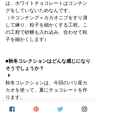
は、ホワイトチョコレートはコンチン
グをしていないためなんです。 
（※コンチング＝カカオニブをすり潰
して練り、粒子を細かくする工程。こ
の工程で砂糖も入れ込み、合わせて粒
子を細かくします）
■秋冬コレクションはどんな感じになり
そうでしょうか？
 👩
秋冬コレクションは、今回のバリ産カ
カオを使って、夏にチョコレートを作
ります。
夏に作る場合、同じ味にすることが非
常に難しく、できないのです。カカオ
は、温度や湿度にとても繊細で、同じ
配合で、同じロースト温度、コンチン
グ時間でも、味が全く異なるのです。