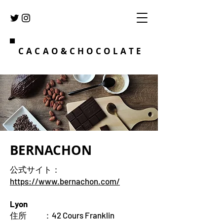
CACAO&CHOCOLATE
BERNACHON
公式サイト：
https://www.bernachon.com/
Lyon
住所 ：
42 Cours Franklin