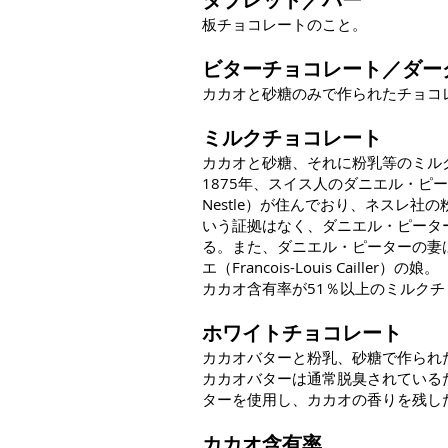
板チョコレートのこと。
ビターチョコレート／ダー
カカオと砂糖のみで作られたチョコ
ミルクチョコレート
カカオと砂糖、それに粉乳等のミル
1875年、スイス人のダニエル・ピータ
Nestle）が住んでおり、ネスレ
いう証拠はなく、ダニエル・ピータ
る。また、ダニエル・ピーターの妻
エ（Francois-Louis Cailler）の娘。
カカオ含有率が51％以上のミルク
ホワイトチョコレート
カカオバターと粉乳、砂糖で作られ
カカオバターは通常脱臭されているた
ターを使用し、カカオの香りを残し
カカオ含有率