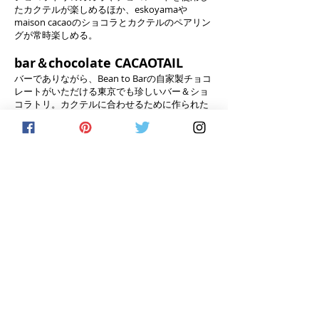
たカクテルが楽しめるほか、eskoyamaや
maison cacaoのショコラとカクテルのペアリン
グが常時楽しめる。
bar＆chocolate CACAOTAIL
バーでありながら、Bean to Barの自家製チョコ
レートがいただける東京でも珍しいバー＆ショ
コラトリ。カクテルに合わせるために作られた
オリジナルのチョコレートとともに、カカオパ
ルプやニブを漬け込んだ自家製リキュール、自
家製チョコレートを用いたオリジナル・カクテ
ルがいただける。
バー木挽町
東銀座にある紹介制のバー。個人輸入のレアな
ウイスキーを含めた500種以上のラインナップ
に、バーでしか食べられないショコラティエ
「アールガット」のショコラがいただける。