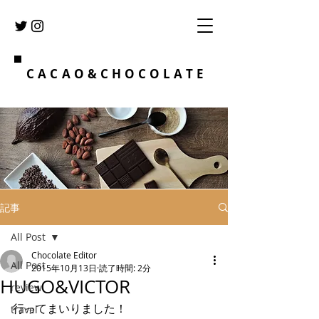
CACAO&CHOCOLATE
記事
All Post
Chocolate Editor
All Post
2015年10月13日
読了時間: 2分
HUGO&VICTOR
review
行ってまいりました！
travel