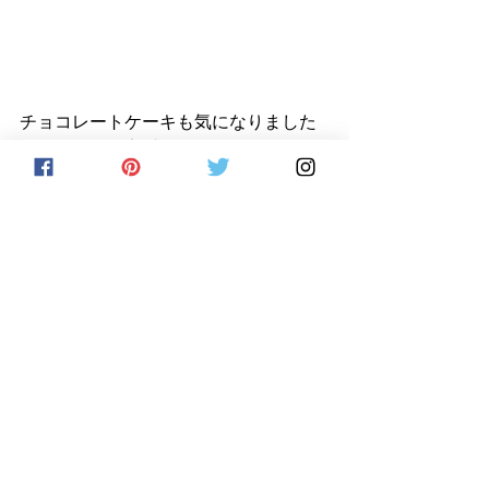
チョコレートケーキも気になりました
が、ケーキの定番ショートケーキと、
ピンクグレープフルーツのタルトを購
入して家で試食。
意外にもショートケーキが特徴的でし
た。
見た目は普通のショートケーキなので
すが、スポンジ生地がフィナンシェの
ようなんです。
柔らかいのですが、ギュッと目が詰ま
ってもっちりとして重い感じ。
そして外側のデコレーションは生クリ
ームなのですが、間にカスタードクリ
ームが挟まれていて、このWクリーム