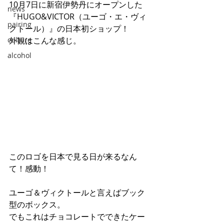
10月7日に新宿伊勢丹にオープンした
news
『HUGO&VICTOR（ユーゴ・エ・ヴィ
pairing
クトール）』の日本初ショップ！
culture
外観はこんな感じ。
alcohol
このロゴを日本で見る日が来るなん
て！感動！
ユーゴ＆ヴィクトールと言えばブック
型のボックス。
でもこれはチョコレートでできたケー