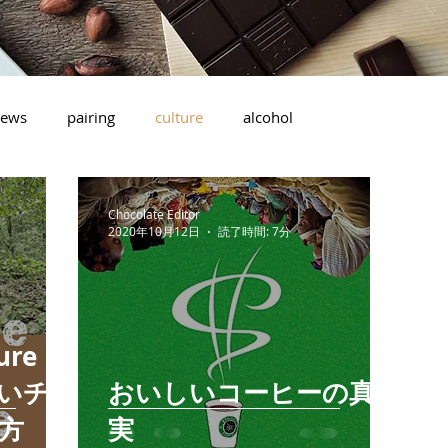
ews
pairing
culture
alcohol
Chocolate Editor
2020年10月12日
読了時間: 7分
ature
いチ
おいしいコーヒーの真
方
実