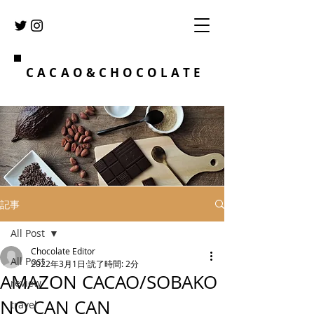
CACAO&CHOCOLATE
記事
All Post
Chocolate Editor
All Post
2022年3月1日
読了時間: 2分
AMAZON CACAO/SOBAKO
review
NO CAN CAN
travel