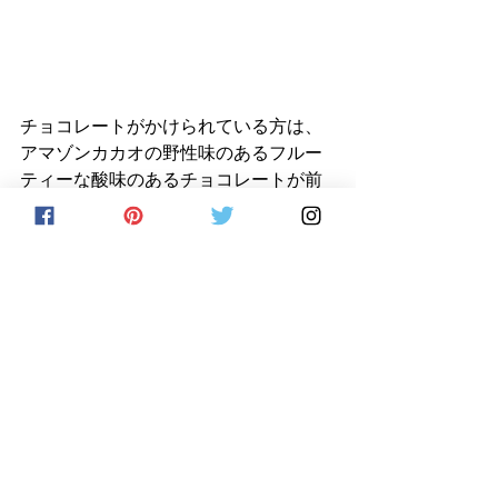
チョコレートがかけられている方は、
アマゾンカカオの野性味のあるフルー
ティーな酸味のあるチョコレートが前
面に出てくるため、クッキーよりもチ
ョコレートが主役となる。それによっ
て、クッキーと山葡萄のチョコレート
クリームがどれほど繊細な味わいであ
ったかに気がつき、はっとさせられ
る。
見た目にはわずかな違いだが、その味
わいの違いによって、まったく別の2種
類を食べたかのような気持ちになる。