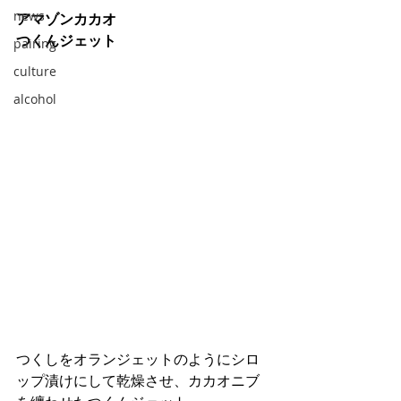
news
アマゾンカカオ
つくんジェット
pairing
culture
alcohol
つくしをオランジェットのようにシロ
ップ漬けにして乾燥させ、カカオニブ