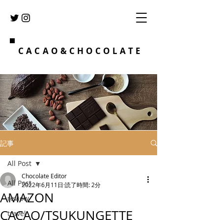
CACAO&CHOCOLATE
記事
All Post
Chocolate Editor
All Post
2022年6月11日
読了時間: 2分
AMAZON
review
CACAO/TSUKUNGETTE
travel