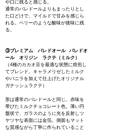
や口に残ると感じる。
通常のパレドールよりもまったりとし
た口どけで、マイルドで甘みを感じら
れる。ベリーのような酸味が後味に残
る。
③プレミアム　パレドオール   パレドオ
ール　オリジン　ラクテ（ミルク）
（4種のカカオ豆を最適な状態に焙煎し
てブレンド。キャラメリゼしたミルク
やバニラを加えて仕上げたオリジナル
ガナッシュラクテ）
形は通常のパレドールと同じ。赤味を
帯びたミルクチョコレート色。薄い円
盤状で、ガラスのように光を反射しツ
ヤツヤな表面には金箔。側面もマット
な質感ながら丁寧に作られていること