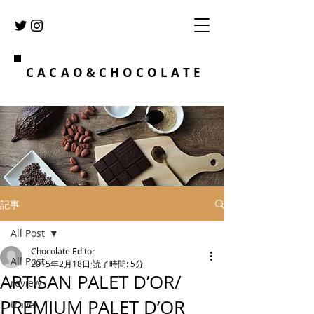
CACAO&CHOCOLATE
記事
All Post
Chocolate Editor
All Post
2015年2月18日
読了時間: 5分
ARTISAN PALET D’OR/
review
PREMIUM PALET D’OR
travel