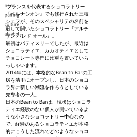
news
 フランスを代表するショコラトリー
『ベルナシオン』でも修行された三枝
pairing
シェフが、そのスペシャリテの名前を
culture
冠して開いたショコラトリー『アルチ
alcohol
ザン パレド オール』。
最初はパティスリーでしたが、最近は
ショコラティエ、カカオティエとして
チョコレート専門に比重を置いていら
っしゃいます。
2014年には、本格的なBean to Barの工
房を清里にオープンし、日本のショコ
ラ界に新しい潮流を作ろうとしている
先導者の一人。
日本のBean to Barは、現状はショコラ
ティエ経験のない個人が開いているよ
うな小さなショコラトリー中心なの
で、経験のあるショコラティエが本格
的にこうした流れでどのようなショコ