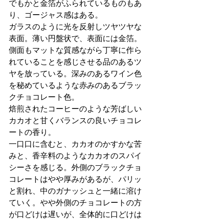
でもかと金箔がふられているものもあ
り、ゴージャス感はある。
ガラスのように光を反射しツヤツヤな
表面。薄い円盤状で、表面には金箔。
側面もマットな質感ながら丁寧に作ら
れていることを感じさせる品のあるツ
ヤを放っている。深みのあるワイン色
を秘めているような赤みのあるブラッ
クチョコレート色。
焙煎されたコーヒーのような芳ばしい
カカオと甘くバランスの良いチョコレ
ートの香り。
一口口に含むと、カカオのかすかな苦
みと、香辛料のようなカカオのスパイ
シーさを感じる。外側のブラックチョ
コレートはやや厚みがあるが、パリッ
と割れ、中のガナッシュと一緒に溶け
ていく。やや外側のチョコレートの方
が口どけは遅いが、全体的に口どけは