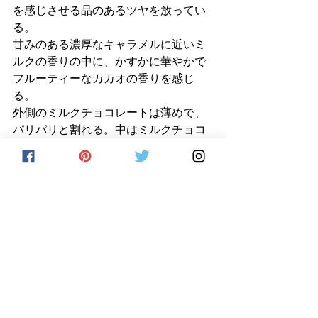
を感じさせる品のあるツヤを放ってい
る。
甘みのある濃厚なキャラメルに近いミ
ルクの香りの中に、かすかに華やかで
フルーティーなカカオの香りを感じ
る。
外側のミルクチョコレートは薄めで、
パリパリと割れる。中はミルクチョコ
レートのガナッシュで外側のミルクチ
ョコレートよりは色がやや濃い。外側
のミルクチョコレートはやや固めだ
が、口どけはいい。
口に入れるとキャラメルのような濃厚
なミルクと、深みのあるバニラの風
味。やや酸味があるものの、甘みは強
い。ミルクやバニラなど幾重にも甘さ
のベールが重ねられているようで、こ
れ1粒でおなか一杯になりそうなほど濃
厚に甘みが詰まっている感じ。ブラッ