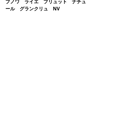
ブノワ　ライエ　ブリュット　ナチュ
ール　グランクリュ　NV