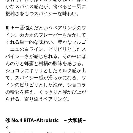
かなスパイス感だが、食べると一気に
複雑さをもつスパイシーな味わい。
🍫🍷一番悩んだというペアリングのワ
イン。カカオのフレーバーを活かして
くれる単一的な味わい。豊かなブルゴ
ーニュの白ワイン。ピリピリとしたス
パイシーさが感じられる。その中にほ
んのりと蜂蜜と柑橘の酸味を感じる。
ショコラにキリリとしたミルク感が出
て、スパイシー感が滑らかになる。ワ
インのピリピリとした泡が、ショコラ
の輪郭を整え、くっきりと浮かび上が
らせる。寄り添うペアリング。
④ No.4 RITA~Altruistic　～大和橘～
×