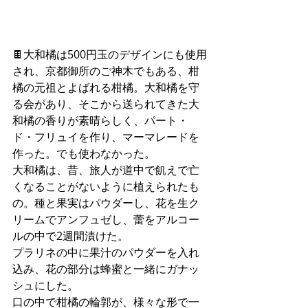
🍫大和橘は500円玉のデザインにも使用
され、京都御所のご神木でもある、柑
橘の元祖とよばれる柑橘。大和橘を守
る会があり、そこから送られてきた大
和橘の香りが素晴らしく、パート・
ド・フリュイを作り、マーマレードを
作った。でも使わなかった。
大和橘は、昔、旅人が道中で飢えで亡
くなることがないように植えられたも
の。種と果実はパウダーし、花を生ク
リームでアンフュゼし、蕾をアルコー
ルの中で2週間漬けた。
プラリネの中に果汁のパウダーを入れ
込み、花の部分は蜂蜜と一緒にガナッ
シュにした。
口の中で柑橘の輪郭が、様々な形で一