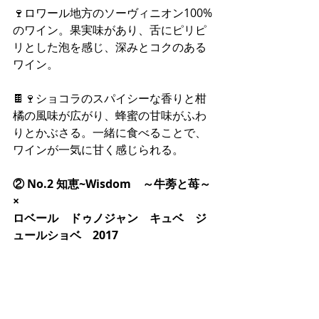
🍷ロワール地方のソーヴィニオン100%
のワイン。果実味があり、舌にピリピ
リとした泡を感じ、深みとコクのある
ワイン。
🍫🍷ショコラのスパイシーな香りと柑
橘の風味が広がり、蜂蜜の甘味がふわ
りとかぶさる。一緒に食べることで、
ワインが一気に甘く感じられる。
② No.2 知恵~Wisdom　～牛蒡と苺～
×
ロベール　ドゥノジャン　キュベ　ジ
ュールショベ　2017