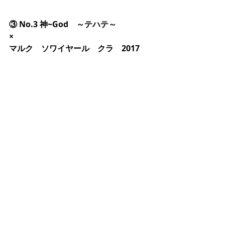
③ No.3 神~God　～テハテ～
×
マルク　ソワイヤール　クラ　2017