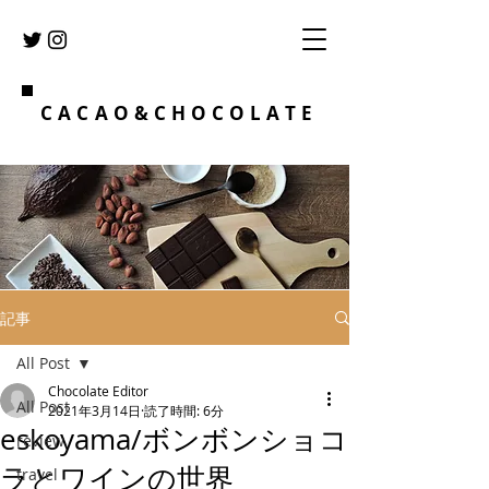
CACAO&CHOCOLATE
記事
All Post
Chocolate Editor
All Post
2021年3月14日
読了時間: 6分
eskoyama/ボンボンショコ
review
ラとワインの世界
travel