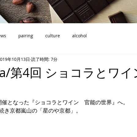
ews
pairing
culture
alcohol
2019年10月13日
読了時間: 7分
ama/第4回 ショコラとワイ
開催となった『ショコラとワイン　官能の世界』へ。
続き京都嵐山の「星のや京都」。