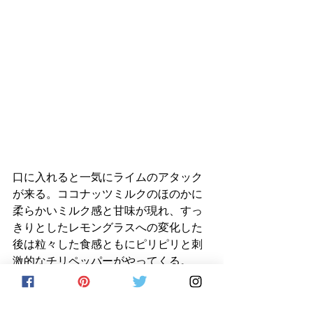
口に入れると一気にライムのアタック
が来る。ココナッツミルクのほのかに
柔らかいミルク感と甘味が現れ、すっ
きりとしたレモングラスへの変化した
後は粒々した食感ともにピリピリと刺
激的なチリペッパーがやってくる。
中のガナッシュのクリーミーな口溶け
に対し、シェルのビターチョコレート
はゆったりとタ口溶けで、最後まで溶