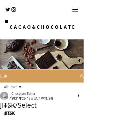
CACAO&CHOCOLATE
記事
All Post
Chocolate Editor
All Post
2021年2月13日
読了時間: 2分
JITSK/Select
review
JITSK
travel