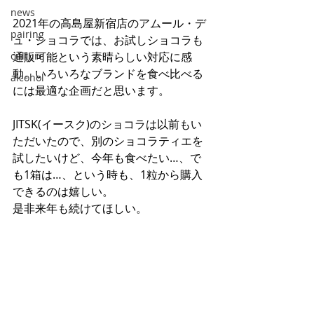
news
2021年の高島屋新宿店のアムール・デ
pairing
ュ・ショコラでは、お試しショコラも
culture
通販可能という素晴らしい対応に感
動。いろいろなブランドを食べ比べる
alcohol
には最適な企画だと思います。
JITSK(イースク)のショコラは以前もい
ただいたので、別のショコラティエを
試したいけど、今年も食べたい…、で
も1箱は…、という時も、1粒から購入
できるのは嬉しい。
是非来年も続けてほしい。