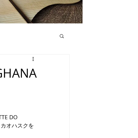
GHANA
E DO 
カカオハスクを