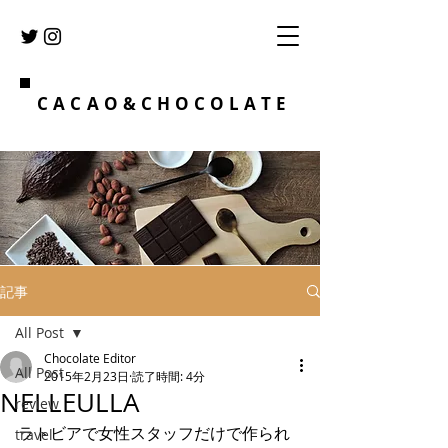
CACAO&CHOCOLATE
記事
All Post
Chocolate Editor
All Post
2015年2月23日
読了時間: 4分
NELLEULLA
review
ラトビアで女性スタッフだけで作られ
travel