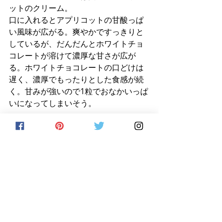
ットのクリーム。
口に入れるとアプリコットの甘酸っぱ
い風味が広がる。爽やかですっきりと
しているが、だんだんとホワイトチョ
コレートが溶けて濃厚な甘さが広が
る。ホワイトチョコレートの口どけは
遅く、濃厚でもったりとした食感が続
く。甘みが強いので1粒でおなかいっぱ
いになってしまいそう。
⑤ヘーゼルナッツ
大きめの球体のトリュフで、外側には
ヘーゼルナッツが敷き詰められてい
る。
芳ばしいヘーゼルナッツと、酸味のあ
るカカオの香り。
外側はかなり厚みのあるミルクチョコ
レート。その中にキャラメル色のヘー
ゼルナッツのクリームが閉じ込められ