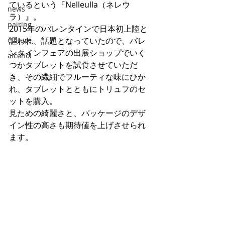
ているという『Nelleulla（ネレウ
news
ラ）』。
pairing
2015年のバレンタインで日本初上陸と
culture
謳われ、話題となっていたので、バレ
ンタインフェアの出展ショップでいく
alcohol
つかタブレットを試食させていただ
き、その繊細でフルーティな味にひか
れ、タブレットとともにトリュフのセ
ットを購入。
見ための綺麗さと、パッケージのデザ
イン性の高さも期待値を上げさせられ
ます。