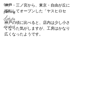
news
神戸・三ノ宮から、東京・自由が丘に
移転してオープンした「ヤスヒロセ
pairing
ノ」。
culture
神戸の頃に比べると、店内は少し小さ
alcohol
くなった気がしますが、工房はかなり
広くなったようです。