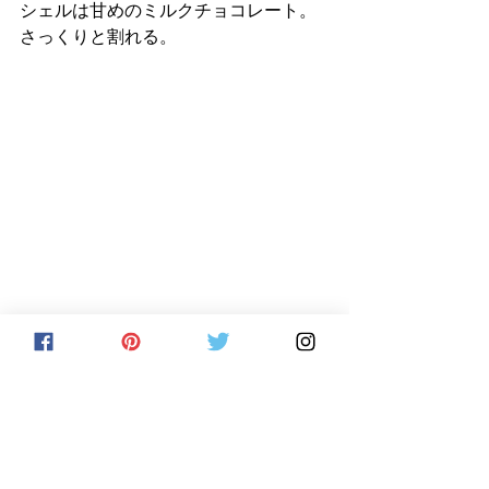
シェルは甘めのミルクチョコレート。
さっくりと割れる。
ミルクにマスキングされているもの
の、中盤からふわーっと柚子の風味が
広がっていく。