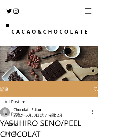
CACAO&CHOCOLATE
記事
All Post
Chocolate Editor
All Post
2022年5月30日
読了時間: 2分
YASUHIRO SENO/PEEL
review
CHOCOLAT
travel