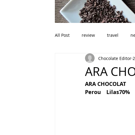
All Post
review
travel
n
Chocolate Editor
ARA CHO
ARA CHOCOLAT
Perou　Lilas70%