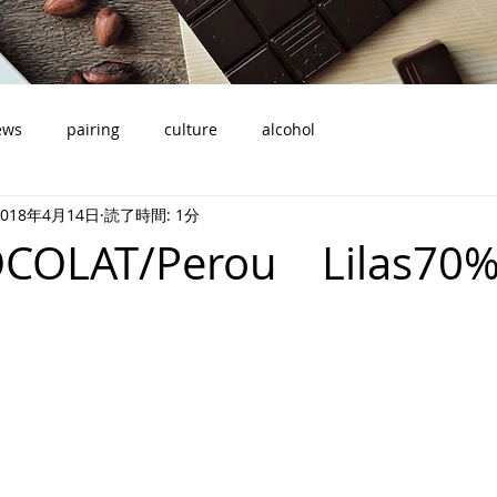
ews
pairing
culture
alcohol
2018年4月14日
読了時間: 1分
COLAT/Perou Lilas70