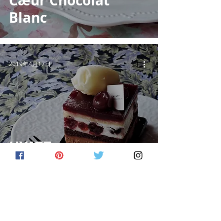
Cæur Chocolat
Blanc
2019年4月17日
HYATT
REGENCY/Foret
Noire