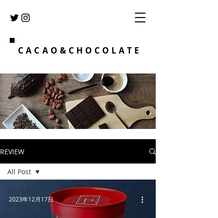
CACAO&CHOCOLATE
REVIEW
All Post
All Post
2023年12月17日
review