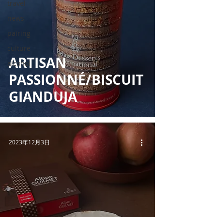
travel
news
pairing
culture
ARTISAN
alcohol
PASSIONNÉ/BISCUIT
GIANDUJA
2023年12月3日