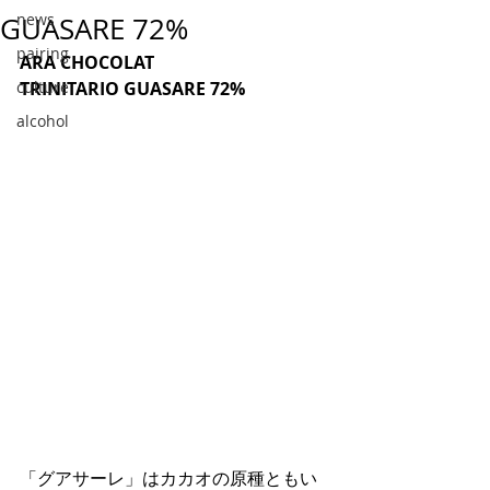
news
GUASARE 72%
pairing
ARA CHOCOLAT
culture
TRINITARIO GUASARE 72%
alcohol
「グアサーレ」はカカオの原種ともい