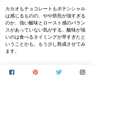
カカオもチョコレートもポテンシャル
は感じるものの、やや焙煎が強すぎる
のか、強い酸味とロースト感のバラン
スがあっていない気がする。酸味が強
いのは食べるタイミングが早すぎたと
いうことかも。もう少し熟成させてみ
ます。
#chocolate
#chocolat
#cacao
#cacaobean
#beantobar
#beantobarchocolate
#tablet
#tablette
#chocolatbar
#arachocolat
#チョコレート
#ショコラ
#カカオ
#ビ
ーントゥバー
#タブレット
#板チョコ
#アラショコラ
beantobar
ビーントゥバー
France
フランス