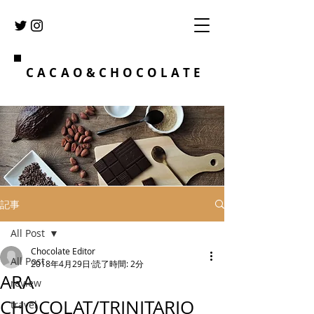
CACAO&CHOCOLATE
記事
All Post
Chocolate Editor
All Post
2018年4月29日
読了時間: 2分
ARA
review
CHOCOLAT/TRINITARIO
travel