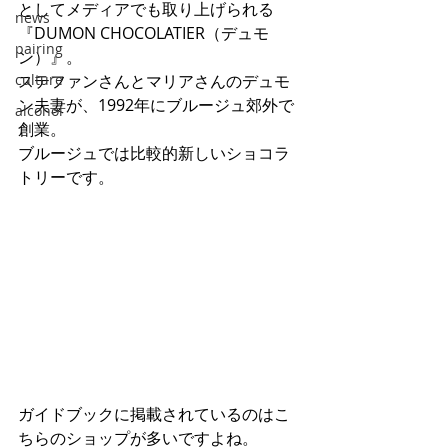
としてメディアでも取り上げられる
news
『DUMON CHOCOLATIER（デュモ
pairing
ン）』。
culture
ステファンさんとマリアさんのデュモ
ン夫妻が、1992年にブルージュ郊外で
alcohol
創業。
ブルージュでは比較的新しいショコラ
トリーです。
ガイドブックに掲載されているのはこ
ちらのショップが多いですよね。