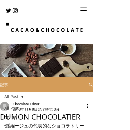
CACAO&CHOCOLATE
記事
All Post
Chocolate Editor
All Post
2013年11月8日
読了時間: 3分
DUMON CHOCOLATIER
review
ブルージュの代表的なショコラトリー
travel