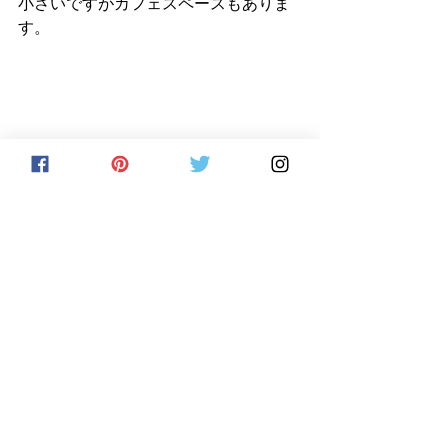
小さいですがカフェスペースもありま
す。
 現代的なのでこちらは息子さんがされ
ているのかと思ってしまいました
が、”ステファン”と名前がついているの
でご本人的にはこちらがメインショッ
プなのでしょうか。