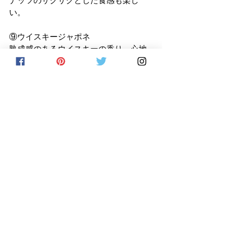
ナッツのサクサクとした食感も楽し
い。
⑨ウイスキージャポネ
熟成感のあるウイスキーの香り、心地
よい木の香りに、チェリーやレーズン
のようなフルーティーな香りが強く感
じられる。
ブラジル産カカオを使用した薄いシェ
ルに、日本製ウイスキー（余市）のガ
ナッシュ。
口に入れるとラム酒漬けのレーズンの
ようなフルーティーで甘酸っぱい風味
が広がり驚く。徐々にスモーキーな風
味が重なっていき、心地よい苦味とと
もにウイスキーの芳醇な風味と刺激的
なアルコール感が現れる。アフターに
はレーズンの渋味のような風味が残
る。