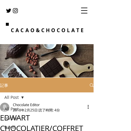
CACAO&CHOCOLATE
記事
All Post
Chocolate Editor
All Post
2018年2月25日
読了時間: 4分
EDWART
review
CHOCOLATIER/COFFRET
travel