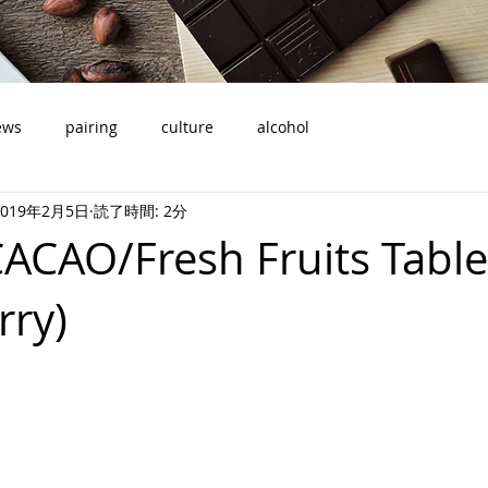
ews
pairing
culture
alcohol
2019年2月5日
読了時間: 2分
ACAO/Fresh Fruits Table
rry)