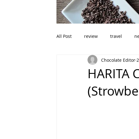
All Post
review
travel
n
Chocolate Editor
HARITA C
(Strowbe