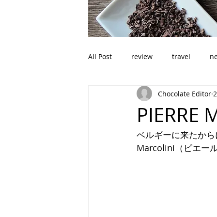
All Post
review
travel
n
Chocolate Editor
PIERRE 
ベルギーに来たからに
Marcolini（ピ