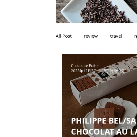
All Post
review
travel
n
Chocolate Editor
2023年12月2日
読了時間: 2分
PHILIPPE BEL/S
CHOCOLAT AU L