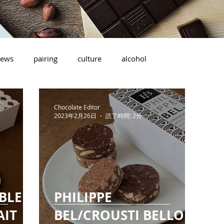
ews
pairing
culture
alcohol
Chocolate Editor
2023年2月26日
読了時間: 2分
ABLE
PHILIPPE
AIT
BEL/CROUSTI BELLO