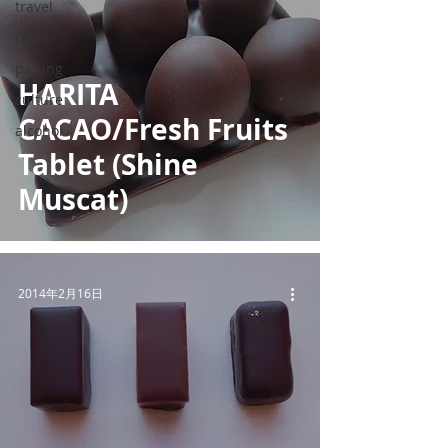
travel
news
pairing
HARITA
culture
CACAO/Fresh Fruits
alcohol
Tablet (Shine
Muscat)
2014年2月16日