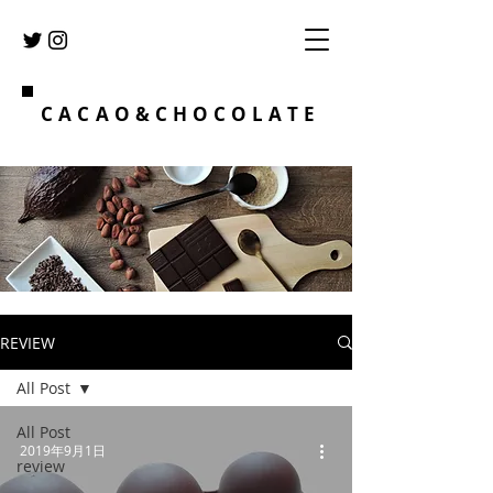
CACAO&CHOCOLATE
REVIEW
All Post
All Post
2019年9月1日
review