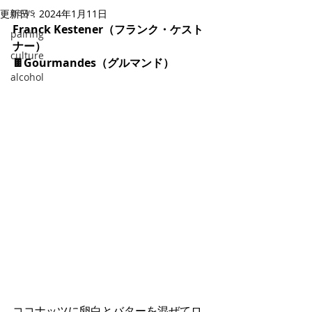
news
更新日：
2024年1月11日
Franck Kestener（フランク・ケスト
pairing
ナー）
culture
🍫Gourmandes（グルマンド）
alcohol
ココナッツに卵白とバターを混ぜてロ