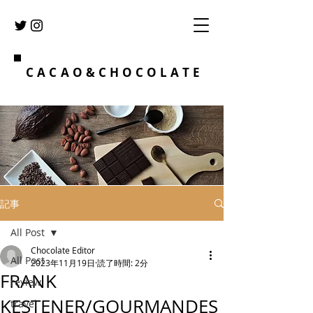
CACAO&CHOCOLATE
記事
All Post
Chocolate Editor
All Post
2023年11月19日
読了時間: 2分
FRANK
review
KESTENER/GOURMANDES
travel